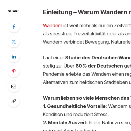
Einleitung – Warum Wandern m
SHARE
Wand
ern
ist weit mehr als nur ein Zeitver
als stressfreie Freizeitaktivität oder al
Wandern verbindet Bewegung, Naturerlebn
Laut einer
Studie des Deutschen Wan
stetig zu: Über
60 % der Deutschen
geb
Pandemie erlebte das Wandern einen r
Alternativen zum hektischen Stadtleben u
Warum lieben so viele Menschen da
1. Gesundheitliche Vorteile:
Wandern st
Kondition und reduziert Stress.
2. Mentale Auszeit:
In der Natur zu sein,
reduziert Angstzustände.