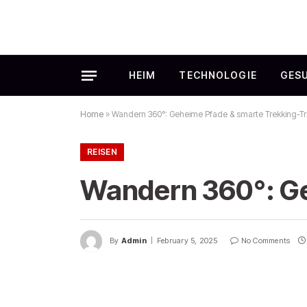
HEIM
TECHNOLOGIE
GES
Home
»
Wandern 360°: Geheime Pfade & smarte Trekking-Tr
REISEN
Wandern 360°: Ge
By
Admin
February 5, 2025
No Comments