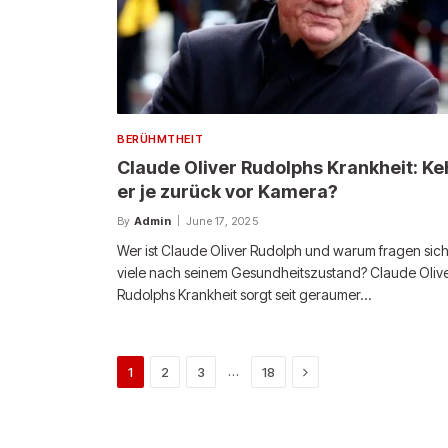
BERÜHMTHEIT
Claude Oliver Rudolphs Krankheit: Ke
er je zurück vor Kamera?
By
Admin
June 17, 2025
Wer ist Claude Oliver Rudolph und warum fragen sic
viele nach seinem Gesundheitszustand? Claude Oliv
Rudolphs Krankheit sorgt seit geraumer…
Next
…
1
2
3
18