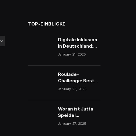
TOP-EINBLICKE
Digitale Inklusion
in Deutschland:
Wie Technologie
January 21, 2025
Barrieren löst
Roulade-
Challenge: Besten
Rinderroulade
January 23, 2025
herstellen
Woran ist Jutta
Speidel
verstorben? Die
January 27, 2025
Wahrheit über ihr
Schicksal