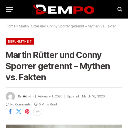
Home
»
Martin Rütter und Conny Sporrer getrennt – Mythen vs. Fakten
BERÜHMTHEIT
Martin Rütter und Conny
Sporrer getrennt – Mythen
vs. Fakten
By
Admin
February 1, 2026
Updated:
March 16, 2026
No Comments
5 Mins Read