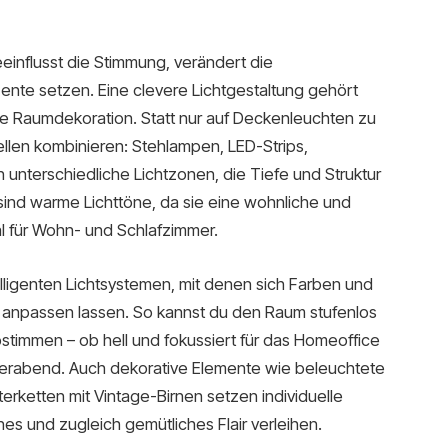
beeinflusst die Stimmung, verändert die
te setzen. Eine clevere Lichtgestaltung gehört
ie Raumdekoration. Statt nur auf Deckenleuchten zu
ellen kombinieren: Stehlampen, LED-Strips,
nterschiedliche Lichtzonen, die Tiefe und Struktur
sind warme Lichttöne, da sie eine wohnliche und
l für Wohn- und Schlafzimmer.
telligenten Lichtsystemen, mit denen sich Farben und
 anpassen lassen. So kannst du den Raum stufenlos
bstimmen – ob hell und fokussiert für das Homeoffice
ierabend. Auch dekorative Elemente wie beleuchtete
rketten mit Vintage-Birnen setzen individuelle
s und zugleich gemütliches Flair verleihen.