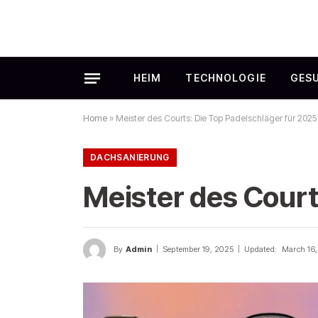
HEIM
TECHNOLOGIE
GES
Home
»
Meister des Courts: Die Top Padelschläger für 2025
DACHSANIERUNG
Meister des Court
By
Admin
September 19, 2025
Updated:
March 16