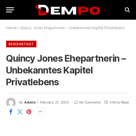
Home
»
Quincy Jones Ehepartnerin – Unbekanntes Kapitel Privatlebens
BERÜHMTHEIT
Quincy Jones Ehepartnerin –
Unbekanntes Kapitel
Privatlebens
By
Admin
February 27, 2025
No Comments
4 Mins Read