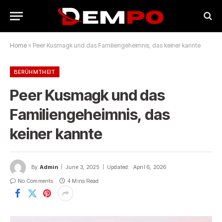
Home
»
Peer Kusmagk und das Familiengeheimnis, das keiner kannte
BERÜHMTHEIT
Peer Kusmagk und das
Familiengeheimnis, das
keiner kannte
By
Admin
June 3, 2025
Updated:
April 6, 2026
No Comments
4 Mins Read