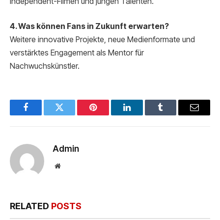
Independent-Filmen und jungen Talenten.
4. Was können Fans in Zukunft erwarten?
Weitere innovative Projekte, neue Medienformate und
verstärktes Engagement als Mentor für
Nachwuchskünstler.
Facebook
Twitter
Pinterest
LinkedIn
Tumblr
Email
Admin
Website
RELATED
POSTS