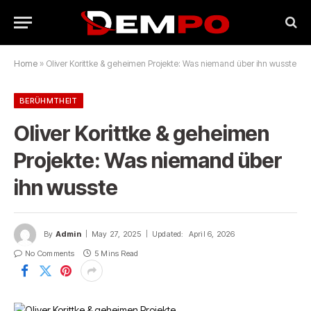
Home
»
Oliver Korittke & geheimen Projekte: Was niemand über ihn wusste
BERÜHMTHEIT
Oliver Korittke & geheimen
Projekte: Was niemand über
ihn wusste
By
Admin
May 27, 2025
Updated:
April 6, 2026
No Comments
5 Mins Read