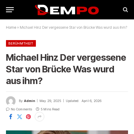
Home
»
Michael Hinz Der vergessene Star von Brücke Was wurd aus ihm?
BERÜHMTHEIT
Michael Hinz Der vergessene
Star von Brücke Was wurd
aus ihm?
By
Admin
May 29, 2025
Updated:
April 6, 2026
No Comments
5 Mins Read