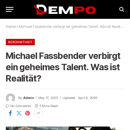
Home
»
Michael Fassbender verbirgt ein geheimes Talent. Was ist Realität?
BERÜHMTHEIT
Michael Fassbender verbirgt
ein geheimes Talent. Was ist
Realität?
By
Admin
May 17, 2025
Updated:
April 6, 2026
No Comments
5 Mins Read