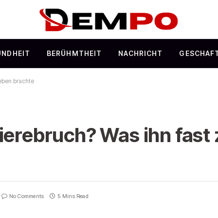
UNDHEIT
BERÜHMTHEIT
NACHRICHT
GESCHAF
geben brachte
rierebruch? Was ihn fas
No Comments
5 Mins Read