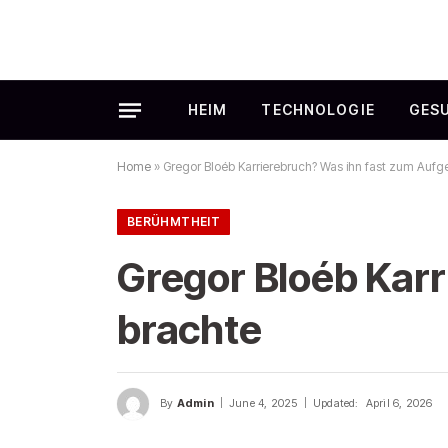
HEIM
TECHNOLOGIE
GES
Home
»
Gregor Bloéb Karrierebruch? Was ihn fast zum Auf
BERÜHMTHEIT
Gregor Bloéb Kar
brachte
By
Admin
June 4, 2025
Updated:
April 6, 2026