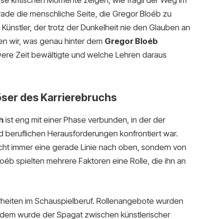
e kritischen Momente zeigen, wie fragil der Weg im
rade die menschliche Seite, die Gregor Bloéb zu
 Künstler, der trotz der Dunkelheit nie den Glauben an
ten wir, was genau hinter dem
Gregor Bloéb
were Zeit bewältigte und welche Lehren daraus
öser des Karrierebruchs
h
ist eng mit einer Phase verbunden, in der der
d beruflichen Herausforderungen konfrontiert war.
 nicht immer eine gerade Linie nach oben, sondern von
éb spielten mehrere Faktoren eine Rolle, die ihn an
rheiten im Schauspielberuf. Rollenangebote wurden
udem wurde der Spagat zwischen künstlerischer