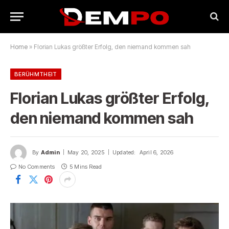
Home
»
Florian Lukas größter Erfolg, den niemand kommen sah
BERÜHMTHEIT
Florian Lukas größter Erfolg,
den niemand kommen sah
By
Admin
May 20, 2025
Updated:
April 6, 2026
No Comments
5 Mins Read