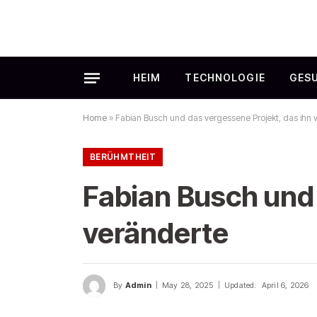
HEIM
TECHNOLOGIE
GES
Home
»
Fabian Busch und das vergessene Projekt, das ihn 
BERÜHMTHEIT
Fabian Busch und 
veränderte
By
Admin
May 28, 2025
Updated:
April 6, 2026