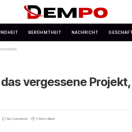
UNDHEIT
BERÜHMTHEIT
NACHRICHT
GESCHAF
veränderte
das vergessene Projekt,
No Comments
5 Mins Read