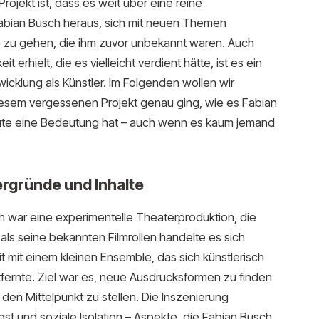
jekt ist, dass es weit über eine reine
 Fabian Busch heraus, sich mit neuen Themen
zu gehen, die ihm zuvor unbekannt waren. Auch
erhielt, die es vielleicht verdient hätte, ist es ein
icklung als Künstler. Im Folgenden wollen wir
sem vergessenen Projekt genau ging, wie es Fabian
ute eine Bedeutung hat – auch wenn es kaum jemand
ergründe und Inhalte
 war eine experimentelle Theaterproduktion, die
als seine bekannten Filmrollen handelte es sich
 mit einem kleinen Ensemble, das sich künstlerisch
fernte. Ziel war es, neue Ausdrucksformen zu finden
den Mittelpunkt zu stellen. Die Inszenierung
gst und soziale Isolation – Aspekte, die Fabian Busch