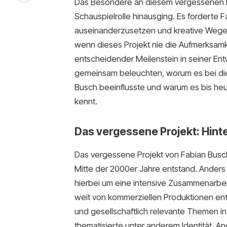
Das Besondere an diesem vergessenen Pro
Schauspielrolle hinausging. Es forderte
auseinanderzusetzen und kreative Wege 
wenn dieses Projekt nie die Aufmerksamkeit 
entscheidender Meilenstein in seiner Entw
gemeinsam beleuchten, worum es bei die
Busch beeinflusste und warum es bis he
kennt.
Das vergessene Projekt: Hint
Das vergessene Projekt von Fabian Busch
Mitte der 2000er Jahre entstand. Anders 
hierbei um eine intensive Zusammenarbeit
weit von kommerziellen Produktionen ent
und gesellschaftlich relevante Themen in 
thematisierte unter anderem Identität, An