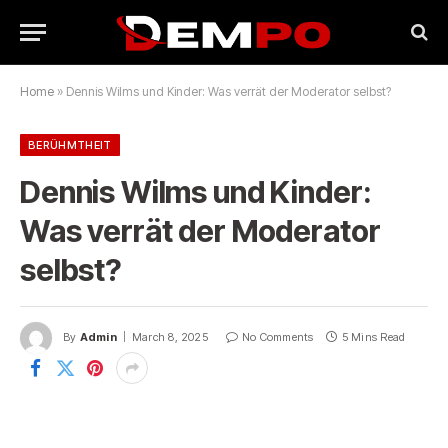
Home
»
Dennis Wilms und Kinder: Was verrät der Moderator selbst?
BERÜHMTHEIT
Dennis Wilms und Kinder:
Was verrät der Moderator
selbst?
By
Admin
March 8, 2025
No Comments
5 Mins Read