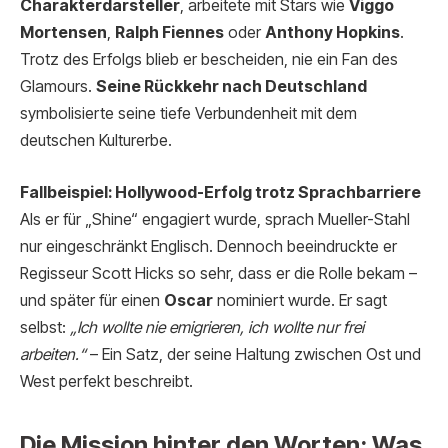
Charakterdarsteller
, arbeitete mit Stars wie
Viggo
Mortensen
,
Ralph Fiennes
oder
Anthony Hopkins
.
Trotz des Erfolgs blieb er bescheiden, nie ein Fan des
Glamours.
Seine Rückkehr nach Deutschland
symbolisierte seine tiefe Verbundenheit mit dem
deutschen Kulturerbe.
Fallbeispiel: Hollywood-Erfolg trotz Sprachbarriere
Als er für „Shine“ engagiert wurde, sprach Mueller-Stahl
nur eingeschränkt Englisch. Dennoch beeindruckte er
Regisseur Scott Hicks so sehr, dass er die Rolle bekam –
und später für einen
Oscar
nominiert wurde. Er sagt
selbst:
„Ich wollte nie emigrieren, ich wollte nur frei
arbeiten.“
– Ein Satz, der seine Haltung zwischen Ost und
West perfekt beschreibt.
Die Mission hinter den Worten: Was