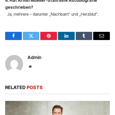
4. Hat Armin Mueller-Stahl eine Autobiografie
geschrieben?
Ja, mehrere – darunter „Nachbarn“ und „Herzblut“.
Facebook
Twitter
Pinterest
LinkedIn
Tumblr
Email
Admin
Website
RELATED
POSTS