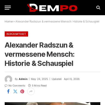
Home
»
Alexander Radszun & vermessene Mensch: Historie & Schauspiel
BERÜHMTHEIT
Alexander Radszun &
vermessene Mensch:
Historie & Schauspiel
By
Admin
May 24, 2025
Updated:
April 6, 2026
No Comments
5 Mins Read