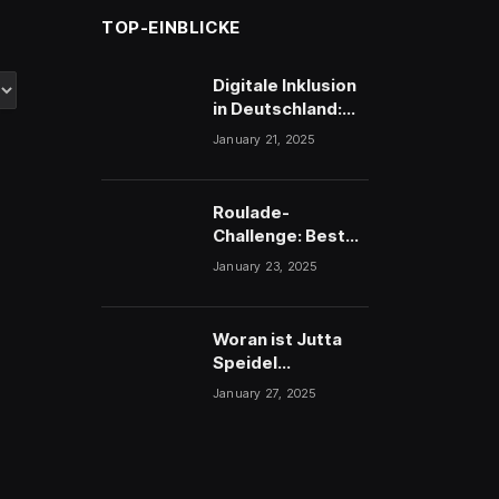
TOP-EINBLICKE
Digitale Inklusion
in Deutschland:
Wie Technologie
January 21, 2025
Barrieren löst
Roulade-
Challenge: Besten
Rinderroulade
January 23, 2025
herstellen
Woran ist Jutta
Speidel
verstorben? Die
January 27, 2025
Wahrheit über ihr
Schicksal