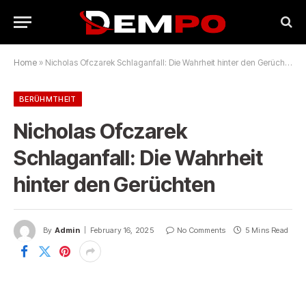
Home
»
Nicholas Ofczarek Schlaganfall: Die Wahrheit hinter den Gerüchten
BERÜHMTHEIT
Nicholas Ofczarek
Schlaganfall: Die Wahrheit
hinter den Gerüchten
By
Admin
February 16, 2025
No Comments
5 Mins Read