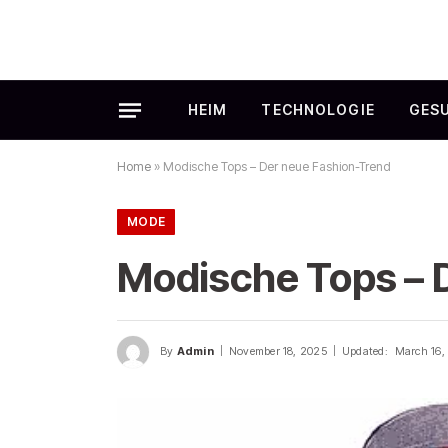
HEIM
TECHNOLOGIE
GES
Home
»
Modische Tops – Der neue Fashion-Trend
MODE
Modische Tops – 
By
Admin
November 18, 2025
Updated:
March 16,