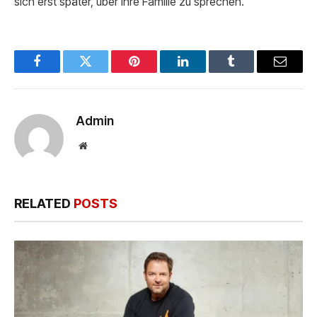
sich erst später, über ihre Familie zu sprechen.
Facebook
Twitter
Pinterest
LinkedIn
Tumblr
Email
Admin
Website
RELATED
POSTS