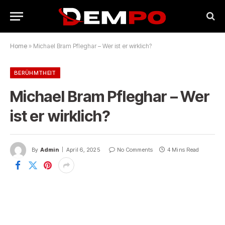
Home
»
Michael Bram Pfleghar – Wer ist er wirklich?
BERÜHMTHEIT
Michael Bram Pfleghar – Wer
ist er wirklich?
By
Admin
April 6, 2025
No Comments
4 Mins Read