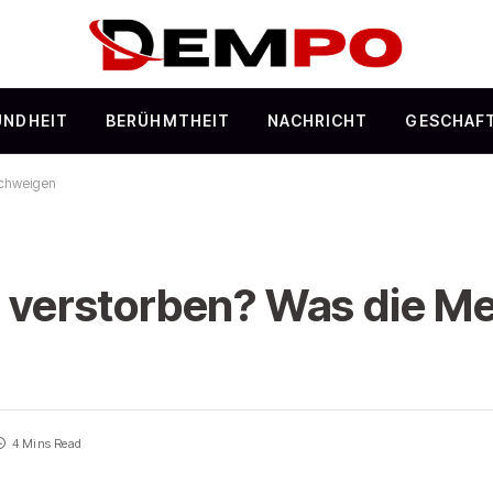
UNDHEIT
BERÜHMTHEIT
NACHRICHT
GESCHAF
schweigen
n verstorben? Was die M
4 Mins Read