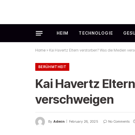
HEIM
TECHNOLOGIE
GES
Home
»
Kai Havertz Eltern verstorben? Was die Medien ver
BERÜHMTHEIT
Kai Havertz Elter
verschweigen
By
Admin
February 26, 2025
No Comments