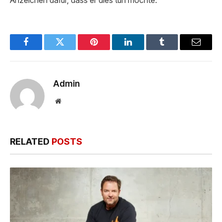
Anzeichen dafür, dass er dies tun möchte.
Facebook
Twitter
Pinterest
LinkedIn
Tumblr
Email
Admin
Website
RELATED
POSTS