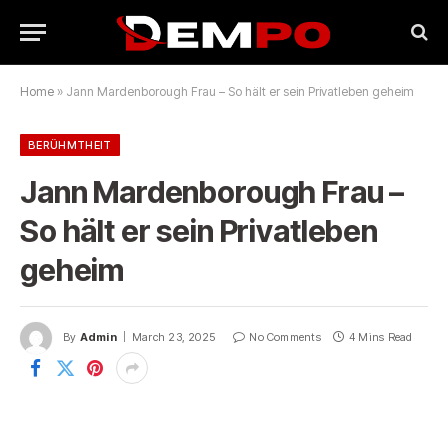
Home
»
Jann Mardenborough Frau – So hält er sein Privatleben geheim
BERÜHMTHEIT
Jann Mardenborough Frau –
So hält er sein Privatleben
geheim
By
Admin
March 23, 2025
No Comments
4 Mins Read